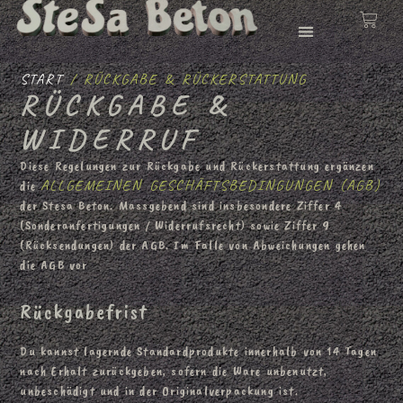
ÜBER UNS
START
/ RÜCKGABE & RÜCKERSTATTUNG
RÜCKGABE &
WIDERRUF
Diese Regelungen zur Rückgabe und Rückerstattung ergänzen
ALLGEMEINEN GESCHÄFTSBEDINGUNGEN (AGB)
die
der Stesa Beton. Massgebend sind insbesondere Ziffer 4
(Sonderanfertigungen / Widerrufsrecht) sowie Ziffer 9
(Rücksendungen) der AGB. Im Falle von Abweichungen gehen
die AGB vor
Rückgabefrist
Du kannst lagernde Standardprodukte innerhalb von 14 Tagen
nach Erhalt zurückgeben, sofern die Ware unbenutzt,
unbeschädigt und in der Originalverpackung ist.